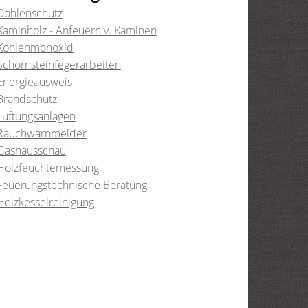
Dohlenschutz
Kaminholz - Anfeuern v. Kaminen
Kohlenmonoxid
Schornsteinfegerarbeiten
Energieausweis
Brandschutz
Lüftungsanlagen
Rauchwarnmelder
Gashausschau
Holzfeuchtemessung
Feuerungstechnische Beratung
Heizkesselreinigung