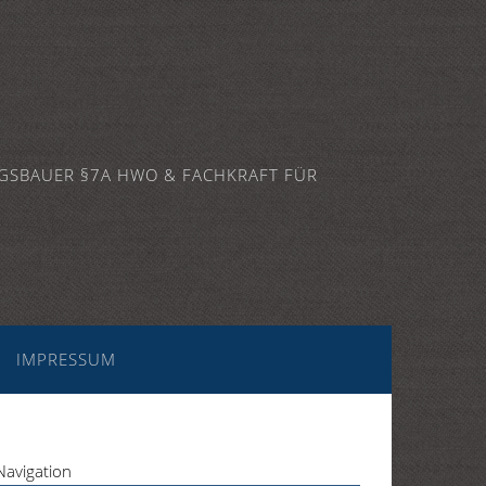
GSBAUER §7A HWO & FACHKRAFT FÜR
IMPRESSUM
Navigation