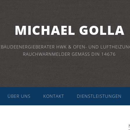
MICHAEL GOLLA
EBÄUDEENERGIEBERATER HWK & OFEN- UND LUFTHEIZUN
RAUCHWARNMELDER GEMÄSS DIN 14676
ÜBER UNS
KONTAKT
DIENSTLEISTUNGEN